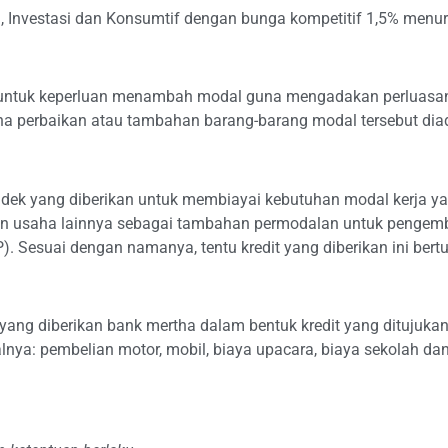
, Investasi dan Konsumtif dengan bunga kompetitif 1,5% menur
a untuk keperluan menambah modal guna mengadakan perluasan u
arena perbaikan atau tambahan barang-barang modal tersebut dia
pendek yang diberikan untuk membiayai kebutuhan modal kerja ya
an usaha lainnya sebagai tambahan permodalan untuk pengemba
P). Sesuai dengan namanya, tentu kredit yang diberikan ini ber
a yang diberikan bank mertha dalam bentuk kredit yang dituju
ya: pembelian motor, mobil, biaya upacara, biaya sekolah dan