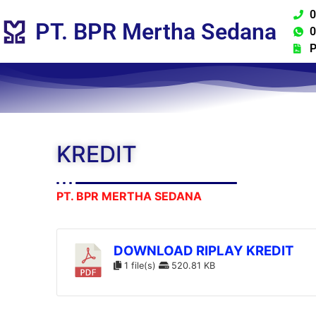
0
PT. BPR Mertha Sedana
0
P
KREDIT
PT. BPR MERTHA SEDANA
DOWNLOAD RIPLAY KREDIT
1 file(s)
520.81 KB