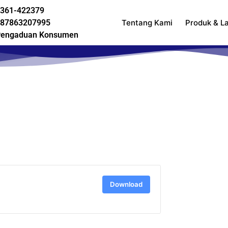
361-422379
87863207995
Tentang Kami
Produk & L
engaduan Konsumen
Download